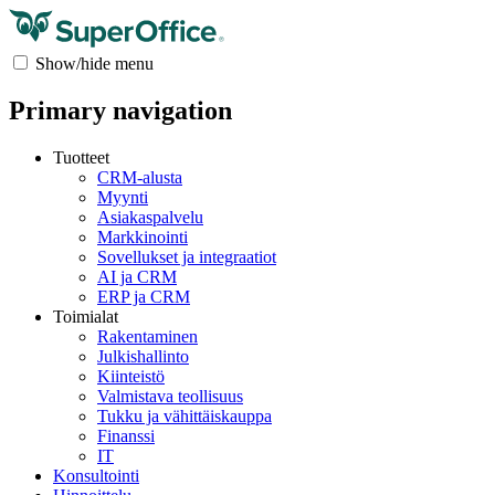
Show/hide menu
Primary navigation
Tuotteet
CRM-alusta
Myynti
Asiakaspalvelu
Markkinointi
Sovellukset ja integraatiot
AI ja CRM
ERP ja CRM
Toimialat
Rakentaminen
Julkishallinto
Kiinteistö
Valmistava teollisuus
Tukku ja vähittäiskauppa
Finanssi
IT
Konsultointi