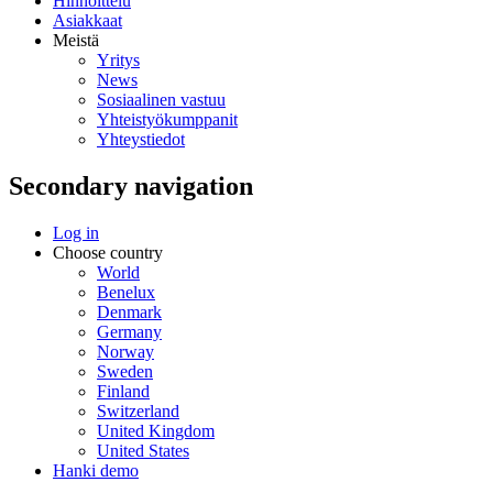
Hinnoittelu
Asiakkaat
Meistä
Yritys
News
Sosiaalinen vastuu
Yhteistyökumppanit
Yhteystiedot
Secondary navigation
Log in
Choose country
World
Benelux
Denmark
Germany
Norway
Sweden
Finland
Switzerland
United Kingdom
United States
Hanki demo