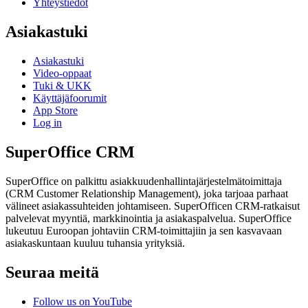
Yhteystiedot
Asiakastuki
Asiakastuki
Video-oppaat
Tuki & UKK
Käyttäjäfoorumit
App Store
Log in
SuperOffice CRM
SuperOffice on palkittu asiakkuudenhallintajärjestelmätoimittaja
(CRM Customer Relationship Management), joka tarjoaa parhaat
välineet asiakassuhteiden johtamiseen. SuperOfficen CRM-ratkaisut
palvelevat myyntiä, markkinointia ja asiakaspalvelua. SuperOffice
lukeutuu Euroopan johtaviin CRM-toimittajiin ja sen kasvavaan
asiakaskuntaan kuuluu tuhansia yrityksiä.
Seuraa meitä
Follow us on YouTube