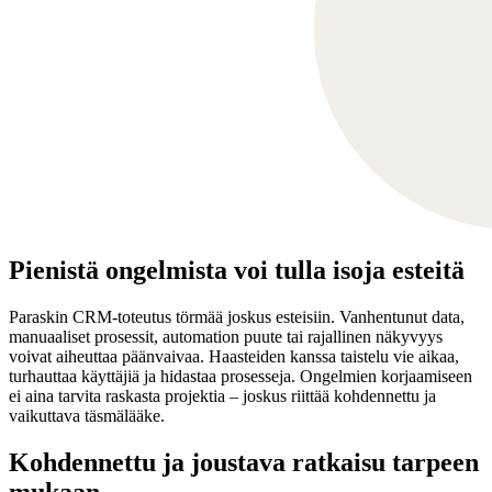
Pienistä ongelmista voi tulla isoja esteitä
Paraskin CRM-toteutus törmää joskus esteisiin. Vanhentunut data,
manuaaliset prosessit, automation puute tai rajallinen näkyvyys
voivat aiheuttaa päänvaivaa. Haasteiden kanssa taistelu vie aikaa,
turhauttaa käyttäjiä ja hidastaa prosesseja. Ongelmien korjaamiseen
ei aina tarvita raskasta projektia – joskus riittää kohdennettu ja
vaikuttava täsmälääke.
Kohdennettu ja joustava ratkaisu tarpeen