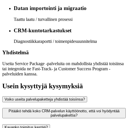
Datan importointi ja migraatio
Taattu laatu / turvallinen prosessi
CRM-kuntotarkastukset
Diagnostiikkaraportti / toimenpidesuunnitelma
Yhdistelmä
Useita Service Package -palveluita on mahdollista yhdistää toisiinsa
tai integroida ne Fast-Track- ja Customer Success Program -
palveluiden kanssa.
Usein kysyttyjä kysymyksiä
Voiko useita palvelupaketteja yhdistää toisiinsa?
Pitääkö tehdä koko CRM-palvelun käyttöönotto, että voi hyödyntää
palvelupakettia?
Kauanko toimitus kestää?