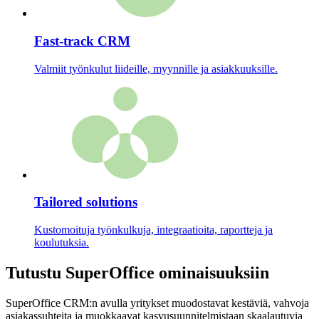
Fast-track CRM
Valmiit työnkulut liideille, myynnille ja asiakkuuksille.
Tailored solutions
Kustomoituja työnkulkuja, integraatioita, raportteja ja
koulutuksia.
Tutustu SuperOffice ominaisuuksiin
SuperOffice CRM:n avulla yritykset muodostavat kestäviä, vahvoja
asiakassuhteita ja muokkaavat kasvusuunnitelmistaan skaalautuvia