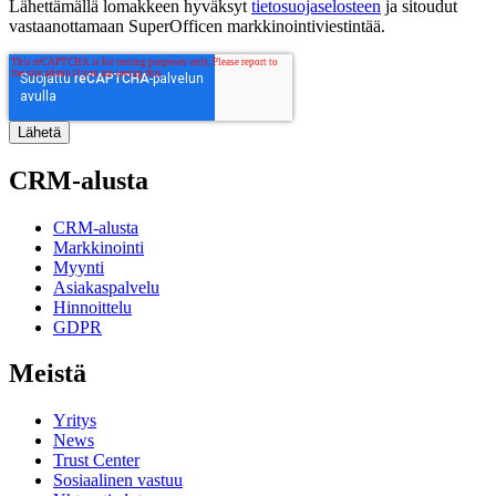
Lähettämällä lomakkeen hyväksyt
tietosuojaselosteen
ja sitoudut
vastaanottamaan SuperOfficen markkinointiviestintää.
CRM-alusta
CRM-alusta
Markkinointi
Myynti
Asiakaspalvelu
Hinnoittelu
GDPR
Meistä
Yritys
News
Trust Center
Sosiaalinen vastuu