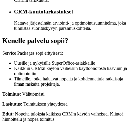
CRM:n tarkkuutta.
CRM-kuntotarkastukset
Kattava järjestelmän arviointi- ja optimointisuunnitelma, joka
tunnistaa suorituskyvyn parannuskohteita.
Kenelle palvelu sopii?
Service Packages sopi erityisesti:
Uusille ja nykyisille SuperOffice-asiakkaille
Kaikkiin CRM:n käytön vaiheisiin käyttöönotosta kasvuun ja
optimointiin
Tiimeille, jotka haluavat nopeita ja kohdennettuja ratkaisuja
ilman raskaita projekteja.
Toimitus:
Välittömästi
Laskutus:
Toimituksen yhteydessä
Edut:
Nopeita tuloksia kaikissa CRM:n käytön vaiheissa. Kiinteä
hinnoittelu ja nopea toimitus.