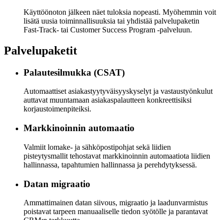
Käyttöönoton jälkeen näet tuloksia nopeasti. Myöhemmin voit
lisätä uusia toiminnallisuuksia tai yhdistää palvelupaketin
Fast-Track- tai Customer Success Program -palveluun.
Palvelupaketit
Palautesilmukka (CSAT)
Automaattiset asiakastyytyväisyyskyselyt ja vastaustyönkulut
auttavat muuntamaan asiakaspalautteen konkreettisiksi
korjaustoimenpiteiksi.
Markkinoinnin automaatio
Valmiit lomake- ja sähköpostipohjat sekä liidien
pisteytysmallit tehostavat markkinoinnin automaatiota liidien
hallinnassa, tapahtumien hallinnassa ja perehdytyksessä.
Datan migraatio
Ammattimainen datan siivous, migraatio ja laadunvarmistus
poistavat tarpeen manuaaliselle tiedon syötölle ja parantavat