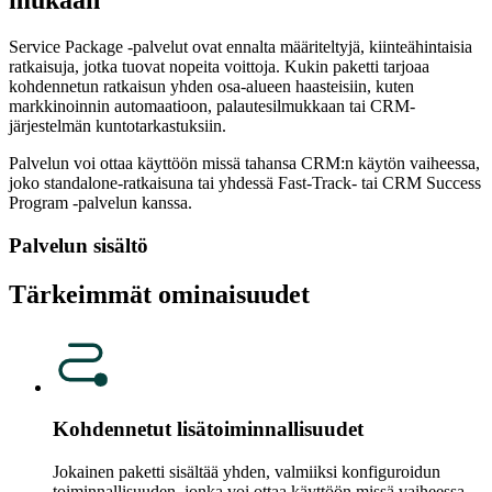
mukaan
Service Package -palvelut ovat ennalta määriteltyjä, kiinteähintaisia
ratkaisuja, jotka tuovat nopeita voittoja. Kukin paketti tarjoaa
kohdennetun ratkaisun yhden osa-alueen haasteisiin, kuten
markkinoinnin automaatioon, palautesilmukkaan tai CRM-
järjestelmän kuntotarkastuksiin.
Palvelun voi ottaa käyttöön missä tahansa CRM:n käytön vaiheessa,
joko standalone-ratkaisuna tai yhdessä Fast-Track- tai CRM Success
Program -palvelun kanssa.
Palvelun sisältö
Tärkeimmät ominaisuudet
Kohdennetut lisätoiminnallisuudet
Jokainen paketti sisältää yhden, valmiiksi konfiguroidun
toiminnallisuuden, jonka voi ottaa käyttöön missä vaiheessa