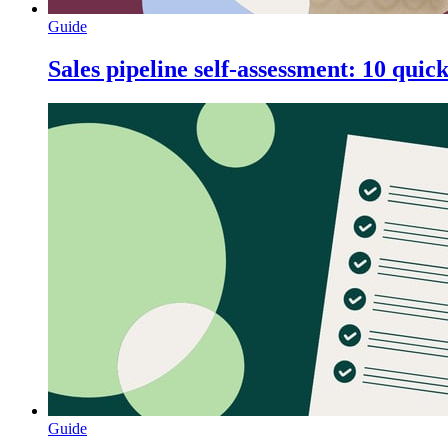
Guide
Sales pipeline self-assessment: 10 quic
Guide