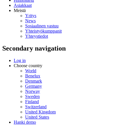
Hinnoittelu
Asiakkaat
Meistä
Yritys
News
Sosiaalinen vastuu
Yhteistyökumppanit
Yhteystiedot
Secondary navigation
Log in
Choose country
World
Benelux
Denmark
Germany
Norway
Sweden
Finland
Switzerland
United Kingdom
United States
Hanki demo