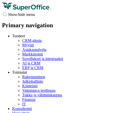
Show/hide menu
Primary navigation
Tuotteet
CRM-alusta
Myynti
Asiakaspalvelu
Markkinointi
Sovellukset ja integraatiot
AI ja CRM
ERP ja CRM
Toimialat
Rakentaminen
Julkishallinto
Kiinteistö
Valmistava teollisuus
Tukku ja vähittäiskauppa
Finanssi
IT
Konsultointi