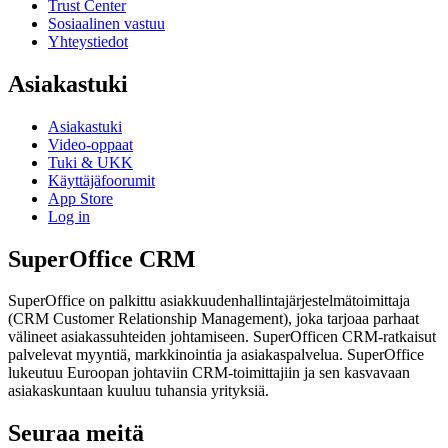
Trust Center
Sosiaalinen vastuu
Yhteystiedot
Asiakastuki
Asiakastuki
Video-oppaat
Tuki & UKK
Käyttäjäfoorumit
App Store
Log in
SuperOffice CRM
SuperOffice on palkittu asiakkuudenhallintajärjestelmätoimittaja
(CRM Customer Relationship Management), joka tarjoaa parhaat
välineet asiakassuhteiden johtamiseen. SuperOfficen CRM-ratkaisut
palvelevat myyntiä, markkinointia ja asiakaspalvelua. SuperOffice
lukeutuu Euroopan johtaviin CRM-toimittajiin ja sen kasvavaan
asiakaskuntaan kuuluu tuhansia yrityksiä.
Seuraa meitä