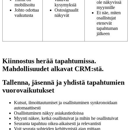
ole näkyvissä
mobilisoitu
kysymyksiä
myynnille
Johto odottaa
Ostosignaalit
Et näe, miten
vaikutusta
näkyvät
osallistujat
etenevät
tapahtuman
jälkeen
Kiinnostus herää tapahtumissa.
Mahdollisuudet alkavat CRM:stä.
Tallenna, jäsennä ja yhdistä tapahtumien
vuorovaikutukset
Kutsut, ilmoittautumiset ja osallistuminen synkronoidaan
automaattisesti
Osallistuminen näkyy asiakastiedoissa
Myynti näkee, ketkä osallistuivat ja mihin he osallistuivat
Seuranta tapahtuu oikea-aikaisesti ja relevantisti
Voit seurata suhteiden kehittymistä ajan mittaan