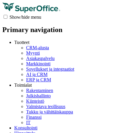
Show/hide menu
Primary navigation
Tuotteet
CRM-alusta
Myynti
Asiakaspalvelu
Markkinointi
Sovellukset ja integraatiot
AI ja CRM
ERP ja CRM
Toimialat
Rakentaminen
Julkishallinto
Kiinteistö
Valmistava teollisuus
Tukku ja vähittäiskauppa
Finanssi
IT
Konsultointi