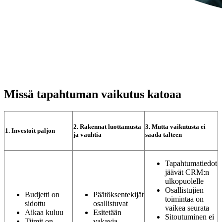
Missä tapahtuman vaikutus katoaa
2. Rakennat luottamusta
3. Mutta vaikutusta
ei
1. Investoit paljon
ja vauhtia
saada talteen
Tapahtumatiedot
jäävät CRM:n
ulkopuolelle
Osallistujien
Budjetti on
Päätöksentekijät
toimintaa on
sidottu
osallistuvat
vaikea seurata
Aikaa kuluu
Esitetään
Sitoutuminen
ei
Tiimit on
vakavia