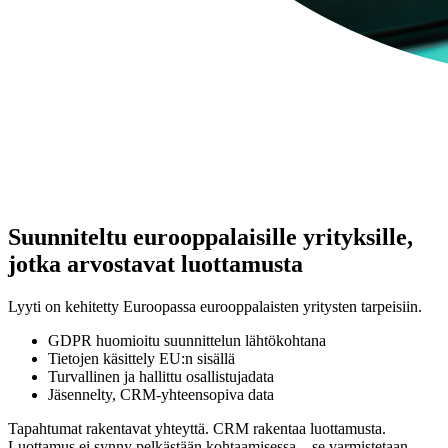
Suunniteltu eurooppalaisille yrityksille,
jotka arvostavat luottamusta
Lyyti on kehitetty Euroopassa eurooppalaisten yritysten tarpeisiin.
GDPR huomioitu suunnittelun lähtökohtana
Tietojen käsittely EU:n sisällä
Turvallinen ja hallittu osallistujadata
Jäsennelty, CRM-yhteensopiva data
Tapahtumat rakentavat yhteyttä. CRM rakentaa luottamusta.
Luottamus ei synny pelkästään kohtaamisessa – se varmistetaan