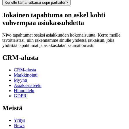
Kenelle tämä ratkaisu sopii parhaiten?
Jokainen tapahtuma on askel kohti
vahvempaa asiakassuhdetta
Nivo tapahtumat osaksi asiakkuuden kokonaisuutta. Kerro meille
tavoitteistasi, niin rakennamme sinulle yhdessä ratkaisun, joka
yhdistää tapahtumat ja asiakasdatan saumattomasti.
CRM-alusta
CRM-alusta
Markkinointi
Myynti
Asiakaspalvelu
Hinnoittelu
GDPR
Meistä
Yritys
News