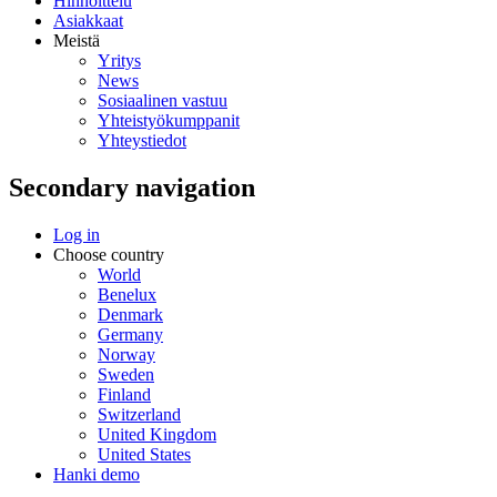
Hinnoittelu
Asiakkaat
Meistä
Yritys
News
Sosiaalinen vastuu
Yhteistyökumppanit
Yhteystiedot
Secondary navigation
Log in
Choose country
World
Benelux
Denmark
Germany
Norway
Sweden
Finland
Switzerland
United Kingdom
United States
Hanki demo