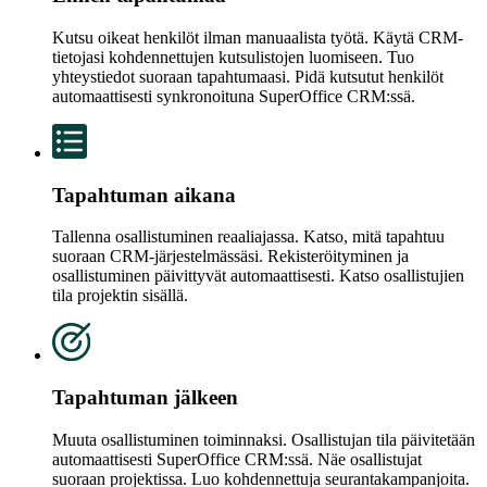
Kutsu oikeat henkilöt ilman manuaalista työtä. Käytä CRM-
tietojasi kohdennettujen kutsulistojen luomiseen. Tuo
yhteystiedot suoraan tapahtumaasi. Pidä kutsutut henkilöt
automaattisesti synkronoituna SuperOffice CRM:ssä.
Tapahtuman aikana
Tallenna osallistuminen reaaliajassa. Katso, mitä tapahtuu
suoraan CRM-järjestelmässäsi. Rekisteröityminen ja
osallistuminen päivittyvät automaattisesti. Katso osallistujien
tila projektin sisällä.
Tapahtuman jälkeen
Muuta osallistuminen toiminnaksi. Osallistujan tila päivitetään
automaattisesti SuperOffice CRM:ssä. Näe osallistujat
suoraan projektissa. Luo kohdennettuja seurantakampanjoita.