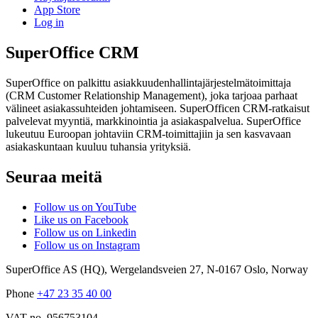
App Store
Log in
SuperOffice CRM
SuperOffice on palkittu asiakkuudenhallintajärjestelmätoimittaja
(CRM Customer Relationship Management), joka tarjoaa parhaat
välineet asiakassuhteiden johtamiseen. SuperOfficen CRM-ratkaisut
palvelevat myyntiä, markkinointia ja asiakaspalvelua. SuperOffice
lukeutuu Euroopan johtaviin CRM-toimittajiin ja sen kasvavaan
asiakaskuntaan kuuluu tuhansia yrityksiä.
Seuraa meitä
Follow us on YouTube
Like us on Facebook
Follow us on Linkedin
Follow us on Instagram
SuperOffice AS (HQ)
,
Wergelandsveien 27
,
N-0167
Oslo
,
Norway
Phone
+47 23 35 40 00
VAT no. 956753104