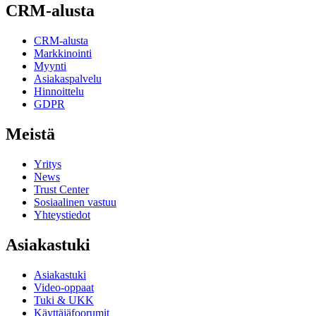
CRM-alusta
CRM-alusta
Markkinointi
Myynti
Asiakaspalvelu
Hinnoittelu
GDPR
Meistä
Yritys
News
Trust Center
Sosiaalinen vastuu
Yhteystiedot
Asiakastuki
Asiakastuki
Video-oppaat
Tuki & UKK
Käyttäjäfoorumit