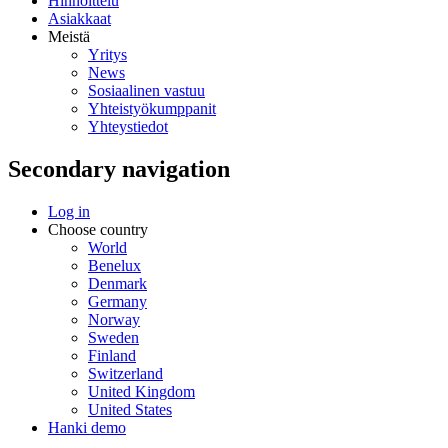
Hinnoittelu
Asiakkaat
Meistä
Yritys
News
Sosiaalinen vastuu
Yhteistyökumppanit
Yhteystiedot
Secondary navigation
Log in
Choose country
World
Benelux
Denmark
Germany
Norway
Sweden
Finland
Switzerland
United Kingdom
United States
Hanki demo