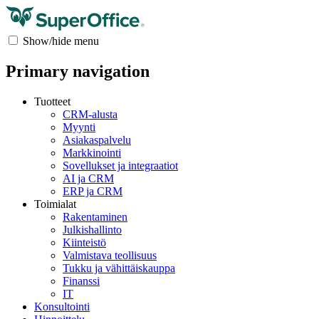
Show/hide menu
Primary navigation
Tuotteet
CRM-alusta
Myynti
Asiakaspalvelu
Markkinointi
Sovellukset ja integraatiot
AI ja CRM
ERP ja CRM
Toimialat
Rakentaminen
Julkishallinto
Kiinteistö
Valmistava teollisuus
Tukku ja vähittäiskauppa
Finanssi
IT
Konsultointi