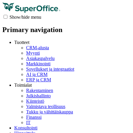
Show/hide menu
Primary navigation
Tuotteet
CRM-alusta
Myynti
Asiakaspalvelu
Markkinointi
Sovellukset ja integraatiot
AI ja CRM
ERP ja CRM
Toimialat
Rakentaminen
Julkishallinto
Kiinteistö
Valmistava teollisuus
Tukku ja vähittäiskauppa
Finanssi
IT
Konsultointi