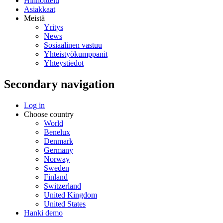
Hinnoittelu
Asiakkaat
Meistä
Yritys
News
Sosiaalinen vastuu
Yhteistyökumppanit
Yhteystiedot
Secondary navigation
Log in
Choose country
World
Benelux
Denmark
Germany
Norway
Sweden
Finland
Switzerland
United Kingdom
United States
Hanki demo