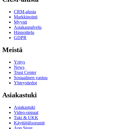
CRM-alusta
Markkinointi
Myynti
Asiakaspalvelu
Hinnoittelu
GDPR
Meistä
Yritys
News
Trust Center
Sosiaalinen vastuu
Yhteystiedot
Asiakastuki
Asiakastuki
Video-oppaat
Tuki & UKK
Käyttäjäfoorumit
App Store