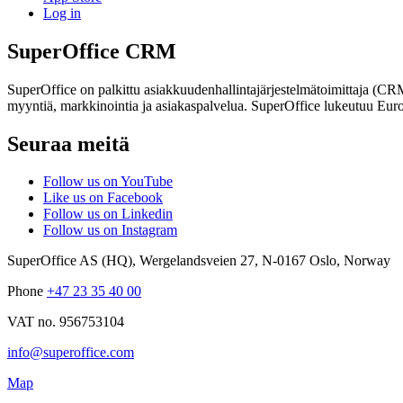
Log in
SuperOffice CRM
SuperOffice on palkittu asiakkuudenhallintajärjestelmätoimittaja (C
myyntiä, markkinointia ja asiakaspalvelua. SuperOffice lukeutuu Euro
Seuraa meitä
Follow us on YouTube
Like us on Facebook
Follow us on Linkedin
Follow us on Instagram
SuperOffice AS (HQ)
,
Wergelandsveien 27
,
N-0167
Oslo
,
Norway
Phone
+47 23 35 40 00
VAT no. 956753104
info@superoffice.com
Map