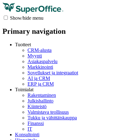
Show/hide menu
Primary navigation
Tuotteet
CRM-alusta
Myynti
Asiakaspalvelu
Markkinointi
Sovellukset ja integraatiot
AI ja CRM
ERP ja CRM
Toimialat
Rakentaminen
Julkishallinto
Kiinteistö
Valmistava teollisuus
Tukku ja vähittäiskauppa
Finanssi
IT
Konsultointi