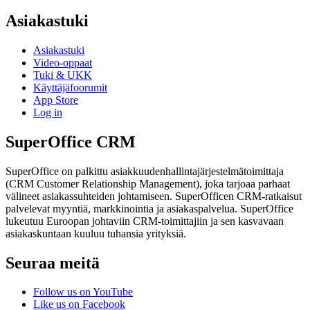
Asiakastuki
Asiakastuki
Video-oppaat
Tuki & UKK
Käyttäjäfoorumit
App Store
Log in
SuperOffice CRM
SuperOffice on palkittu asiakkuudenhallintajärjestelmätoimittaja
(CRM Customer Relationship Management), joka tarjoaa parhaat
välineet asiakassuhteiden johtamiseen. SuperOfficen CRM-ratkaisut
palvelevat myyntiä, markkinointia ja asiakaspalvelua. SuperOffice
lukeutuu Euroopan johtaviin CRM-toimittajiin ja sen kasvavaan
asiakaskuntaan kuuluu tuhansia yrityksiä.
Seuraa meitä
Follow us on YouTube
Like us on Facebook