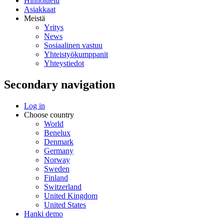
Hinnoittelu
Asiakkaat
Meistä
Yritys
News
Sosiaalinen vastuu
Yhteistyökumppanit
Yhteystiedot
Secondary navigation
Log in
Choose country
World
Benelux
Denmark
Germany
Norway
Sweden
Finland
Switzerland
United Kingdom
United States
Hanki demo