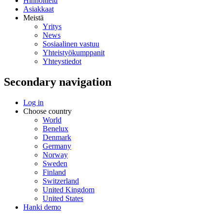
Hinnoittelu
Asiakkaat
Meistä
Yritys
News
Sosiaalinen vastuu
Yhteistyökumppanit
Yhteystiedot
Secondary navigation
Log in
Choose country
World
Benelux
Denmark
Germany
Norway
Sweden
Finland
Switzerland
United Kingdom
United States
Hanki demo