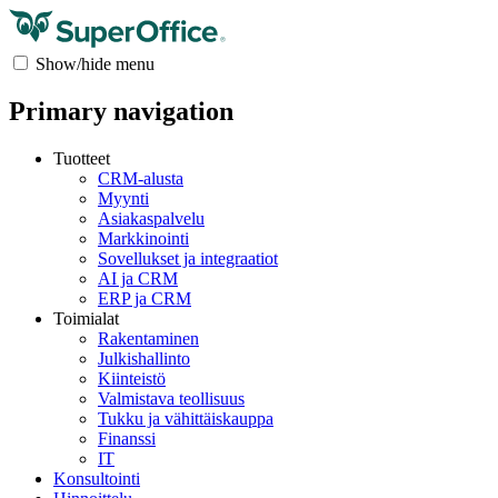
Show/hide menu
Primary navigation
Tuotteet
CRM-alusta
Myynti
Asiakaspalvelu
Markkinointi
Sovellukset ja integraatiot
AI ja CRM
ERP ja CRM
Toimialat
Rakentaminen
Julkishallinto
Kiinteistö
Valmistava teollisuus
Tukku ja vähittäiskauppa
Finanssi
IT
Konsultointi