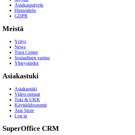
Asiakaspalvelu
Hinnoittelu
GDPR
Meistä
Yritys
News
Trust Center
Sosiaalinen vastuu
Yhteystiedot
Asiakastuki
Asiakastuki
Video-oppaat
Tuki & UKK
Käyttäjäfoorumit
App Store
Log in
SuperOffice CRM