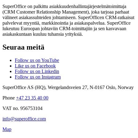
SuperOffice on palkittu asiakkuudenhallintajärjestelmätoimittaja
(CRM Customer Relationship Management), joka tarjoaa parhaat
välineet asiakassuhteiden johtamiseen. SuperOfficen CRM-ratkaisut
palvelevat myyntiä, markkinointia ja asiakaspalvelua. SuperOffice
lukeutuu Euroopan johtaviin CRM-toimittajiin ja sen kasvavaan
asiakaskuntaan kuuluu tuhansia yrityksiä.
Seuraa meitä
Follow us on YouTube
Like us on Facebook
Follow us on Linkedin
Follow us on Instagram
SuperOffice AS (HQ)
,
Wergelandsveien 27
,
N-0167
Oslo
,
Norway
Phone
+47 23 35 40 00
VAT no. 956753104
info@superoffice.com
Map