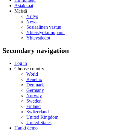
Hinnoittelu
Asiakkaat
Meistä
Yritys
News
Sosiaalinen vastuu
Yhteistyökumppanit
Yhteystiedot
Secondary navigation
Log in
Choose country
World
Benelux
Denmark
Germany
Norway
Sweden
Finland
Switzerland
United Kingdom
United States
Hanki demo