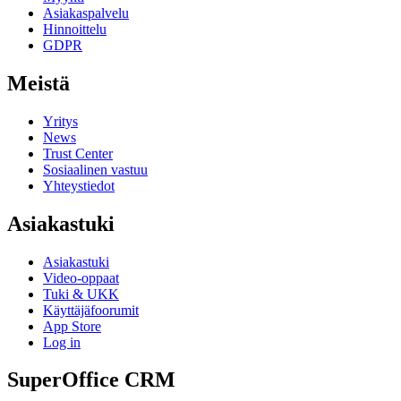
Asiakaspalvelu
Hinnoittelu
GDPR
Meistä
Yritys
News
Trust Center
Sosiaalinen vastuu
Yhteystiedot
Asiakastuki
Asiakastuki
Video-oppaat
Tuki & UKK
Käyttäjäfoorumit
App Store
Log in
SuperOffice CRM