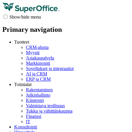
Show/hide menu
Primary navigation
Tuotteet
CRM-alusta
Myynti
Asiakaspalvelu
Markkinointi
Sovellukset ja integraatiot
AI ja CRM
ERP ja CRM
Toimialat
Rakentaminen
Julkishallinto
Kiinteistö
Valmistava teollisuus
Tukku ja vähittäiskauppa
Finanssi
IT
Konsultointi