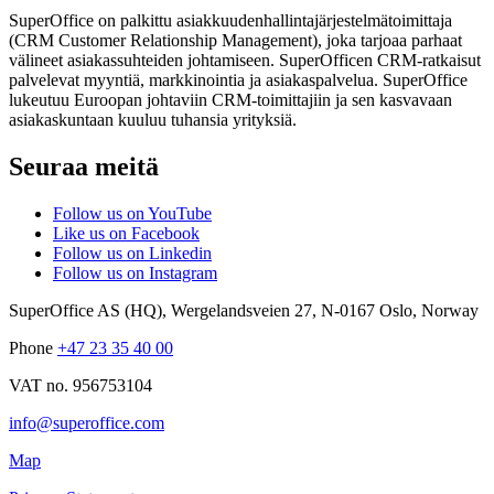
SuperOffice on palkittu asiakkuudenhallintajärjestelmätoimittaja
(CRM Customer Relationship Management), joka tarjoaa parhaat
välineet asiakassuhteiden johtamiseen. SuperOfficen CRM-ratkaisut
palvelevat myyntiä, markkinointia ja asiakaspalvelua. SuperOffice
lukeutuu Euroopan johtaviin CRM-toimittajiin ja sen kasvavaan
asiakaskuntaan kuuluu tuhansia yrityksiä.
Seuraa meitä
Follow us on YouTube
Like us on Facebook
Follow us on Linkedin
Follow us on Instagram
SuperOffice AS (HQ)
,
Wergelandsveien 27
,
N-0167
Oslo
,
Norway
Phone
+47 23 35 40 00
VAT no. 956753104
info@superoffice.com
Map