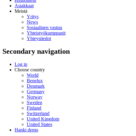
Hinnoittelu
Asiakkaat
Meistä
Yritys
News
Sosiaalinen vastuu
Yhteistyökumppanit
Yhteystiedot
Secondary navigation
Log in
Choose country
World
Benelux
Denmark
Germany
Norway
Sweden
Finland
Switzerland
United Kingdom
United States
Hanki demo