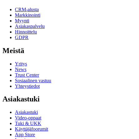
CRM-alusta
Markkinointi
Myynti
Asiakaspalvelu
Hinnoittelu
GDPR
Meistä
Yritys
News
Trust Center
Sosiaalinen vastuu
Yhteystiedot
Asiakastuki
Asiakastuki
Video-oppaat
Tuki & UKK
Käyttäjäfoorumit
App Store