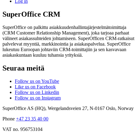
Log in
SuperOffice CRM
SuperOffice on palkittu asiakkuudenhallintajärjestelmätoimittaja
(CRM Customer Relationship Management), joka tarjoaa parhaat
välineet asiakassuhteiden johtamiseen. SuperOfficen CRM-ratkaisut
palvelevat myyntiä, markkinointia ja asiakaspalvelua. SuperOffice
lukeutuu Euroopan johtaviin CRM-toimittajiin ja sen kasvavaan
asiakaskuntaan kuuluu tuhansia yrityksiä.
Seuraa meitä
Follow us on YouTube
Like us on Facebook
Follow us on Linkedin
Follow us on Instagram
SuperOffice AS (HQ)
,
Wergelandsveien 27
,
N-0167
Oslo
,
Norway
Phone
+47 23 35 40 00
VAT no. 956753104