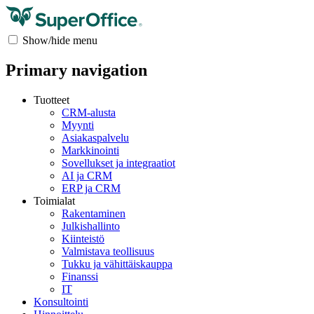
Show/hide menu
Primary navigation
Tuotteet
CRM-alusta
Myynti
Asiakaspalvelu
Markkinointi
Sovellukset ja integraatiot
AI ja CRM
ERP ja CRM
Toimialat
Rakentaminen
Julkishallinto
Kiinteistö
Valmistava teollisuus
Tukku ja vähittäiskauppa
Finanssi
IT
Konsultointi