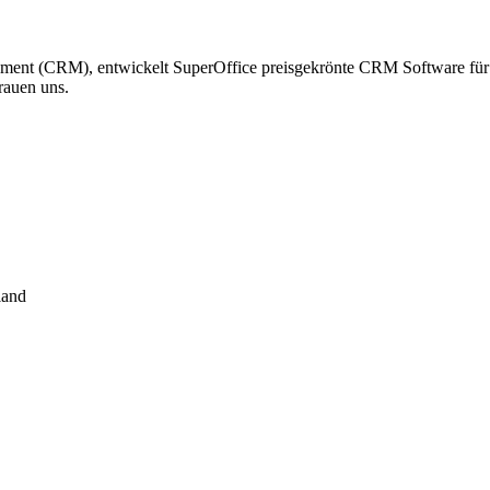
ment (CRM), entwickelt SuperOffice preisgekrönte CRM Software für V
rauen uns.
land