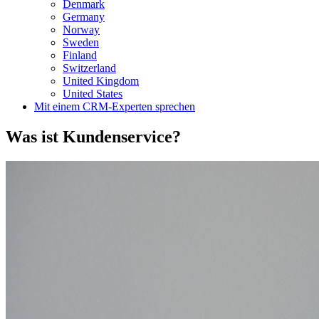
Denmark
Germany
Norway
Sweden
Finland
Switzerland
United Kingdom
United States
Mit einem CRM-Experten sprechen
Was ist Kundenservice?