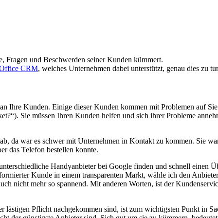
me, Fragen und Beschwerden seiner Kunden kümmert.
Office CRM
, welches Unternehmen dabei unterstützt, genau dies zu tu
 an Ihre Kunden. Einige dieser Kunden kommen mit Problemen auf Sie z
t?“). Sie müssen Ihren Kunden helfen und sich ihrer Probleme annehm
t gab, da war es schwer mit Unternehmen in Kontakt zu kommen. Sie war
r das Telefon bestellen konnte.
 unterschiedliche Handyanbieter bei Google finden und schnell einen 
formierter Kunde in einem transparenten Markt, wähle ich den Anbieter
auch nicht mehr so spannend. Mit anderen Worten, ist der Kundenservic
r lästigen Pflicht nachgekommen sind, ist zum wichtigsten Punkt in
ht der günstigste Anbieter sind. Sich gut um sie zu kümmern, bedeutet