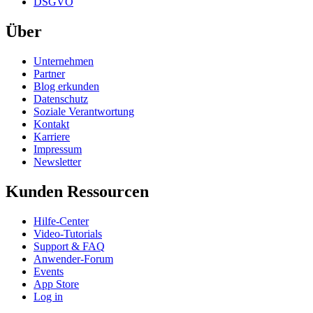
DSGVO
Über
Unternehmen
Partner
Blog erkunden
Datenschutz
Soziale Verantwortung
Kontakt
Karriere
Impressum
Newsletter
Kunden Ressourcen
Hilfe-Center
Video-Tutorials
Support & FAQ
Anwender-Forum
Events
App Store
Log in