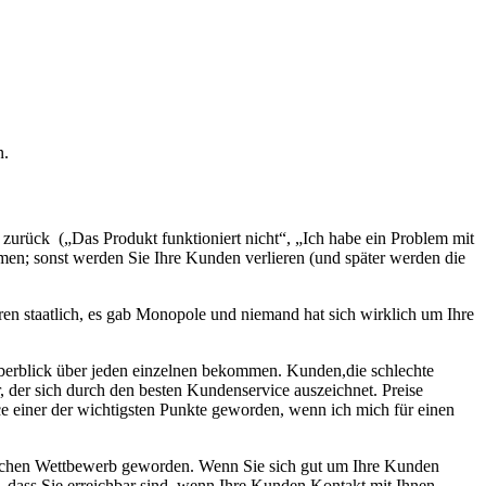
n.
urück („Das Produkt funktioniert nicht“, „Ich habe ein Problem mit
en; sonst werden Sie Ihre Kunden verlieren (und später werden die
en staatlich, es gab Monopole und niemand hat sich wirklich um Ihre
Überblick über jeden einzelnen bekommen. Kunden,die schlechte
, der sich durch den besten Kundenservice auszeichnet. Preise
e einer der wichtigsten Punkte geworden, wenn ich mich für einen
 Sachen Wettbewerb geworden. Wenn Sie sich gut um Ihre Kunden
, dass Sie erreichbar sind, wenn Ihre Kunden Kontakt mit Ihnen