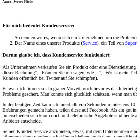
Autor: Sverre Hjelm
Für mich bedeutet Kundenservice:
So nennen wir es, wenn sich ein Unternehmen um die Proble
Der Name eines unserer Produkte (
Service
), ein Teil von
Super
Darum glaube ich, dass Kundenservice funktioniert:
Als Unternehmen verkaufen Sie ein Produkt oder eine Dienstleistung
dieser Rechnung“, „Können Sie mir sagen, wie…“, „Wo ist mein Ticke
Kunden öffentlich bei Twitter auf Sie schimpfen).
Es war nicht immer so. In grauer Vorzeit, noch bevor es das Interne
Probleme geschert. Man konnte sich glücklich schätzen, wenn man übe
In der heutigen Zeit kann ich innerhalb von Sekunden mindestens 10
Erfahrungen gemacht haben, teilen diese auf Facebook. Als ein gut in
unterschieden sich kaum noch und telefonische Angebote sind heute 
Anbieter entscheide.
Seinen Kunden Service anzubieten, etwas, mit dem Unternehmen eine
kümmern, dann werden sie bei Ihnen bleiben, auch dann, wenn Sie nic