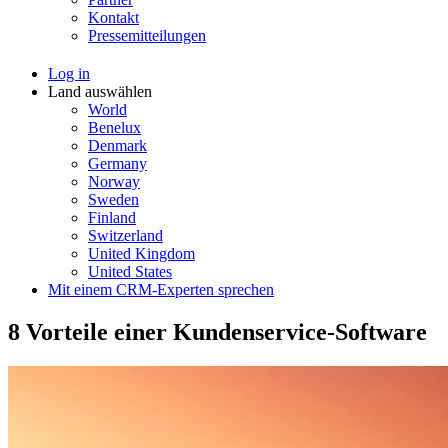
Kontakt
Pressemitteilungen
Log in
Land auswählen
World
Benelux
Denmark
Germany
Norway
Sweden
Finland
Switzerland
United Kingdom
United States
Mit einem CRM-Experten sprechen
8 Vorteile einer Kundenservice-Software