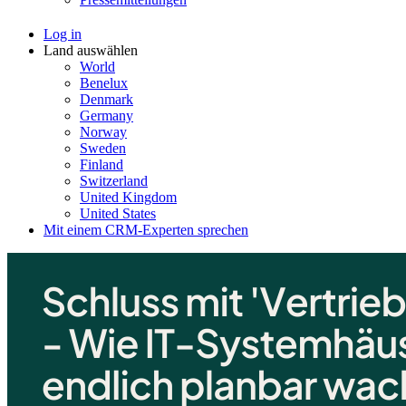
Log in
Land auswählen
World
Benelux
Denmark
Germany
Norway
Sweden
Finland
Switzerland
United Kingdom
United States
Mit einem CRM-Experten sprechen