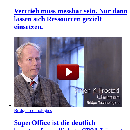
Vertrieb muss messbar sein. Nur dann
lassen sich Ressourcen gezielt
einsetzen.
Bridge Technologies
SuperOffice ist die deutlich