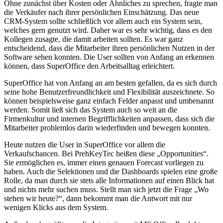
Ohne zunächst über Kosten oder Ähnliches zu sprechen, fragte man
die Verkäufer nach ihrer persönlichen Einschätzung. Das neue
CRM-System sollte schließlich vor allem auch ein System sein,
welches gern genutzt wird. Daher war es sehr wichtig, dass es den
Kollegen zusagte, die damit arbeiten sollten. Es war ganz
entscheidend, dass die Mitarbeiter ihren persönlichen Nutzen in der
Software sehen konnten. Die User sollten von Anfang an erkennen
können, dass SuperOffice den Arbeitsalltag erleichtert.
SuperOffice hat von Anfang an am besten gefallen, da es sich durch
seine hohe Benutzerfreundlichkeit und Flexibilität auszeichnete. So
können beispielsweise ganz einfach Felder anpasst und umbenannt
werden. Somit ließ sich das System auch so weit an die
Firmenkultur und internen Begrifflichkeiten anpassen, dass sich die
Mitarbeiter problemlos darin wiederfinden und bewegen konnten.
Heute nutzen die User in SuperOffice vor allem die
Verkaufschancen. Bei PrehKeyTec heißen diese „Opportunities“.
Sie ermöglichen es, immer einen genauen Forecast vorliegen zu
haben. Auch die Selektionen und die Dashboards spielen eine große
Rolle, da man durch sie stets alle Informationen auf einen Blick hat
und nichts mehr suchen muss. Stellt man sich jetzt die Frage „Wo
stehen wir heute?“, dann bekommt man die Antwort mit nur
wenigen Klicks aus dem System.