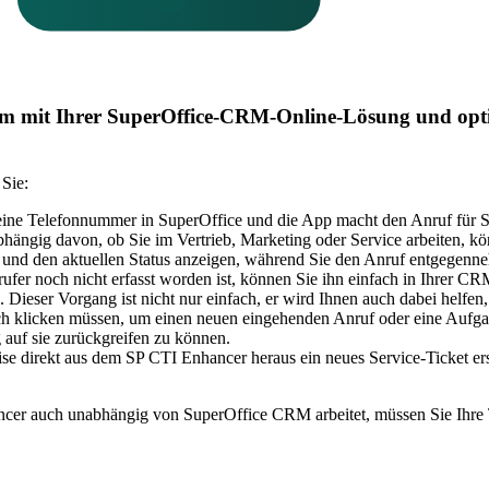
em mit Ihrer SuperOffice-CRM-Online-Lösung und opti
Sie:
 eine Telefonnummer in SuperOffice und die App macht den Anruf für S
bhängig davon, ob Sie im Vertrieb, Marketing oder Service arbeiten, k
 und den aktuellen Status anzeigen, während Sie den Anruf entgegen
ufer noch nicht erfasst worden ist, können Sie ihn einfach in Ihrer 
ieser Vorgang ist nicht nur einfach, er wird Ihnen auch dabei helfen
ch klicken müssen, um einen neuen eingehenden Anruf oder eine Aufgab
 auf sie zurückgreifen zu können.
ise direkt aus dem SP CTI Enhancer heraus ein neues Service-Ticket er
ncer auch unabhängig von SuperOffice CRM arbeitet, müssen Sie Ihre T