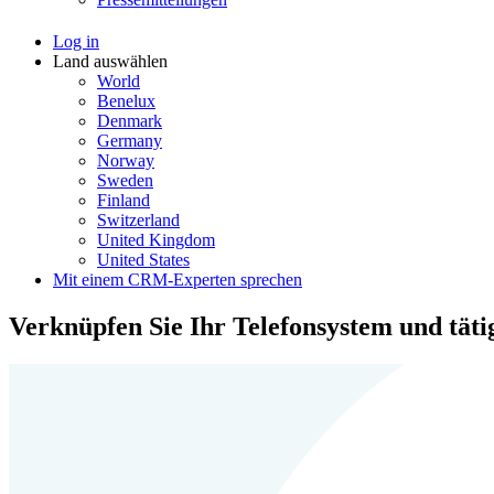
Log in
Land auswählen
World
Benelux
Denmark
Germany
Norway
Sweden
Finland
Switzerland
United Kingdom
United States
Mit einem CRM-Experten sprechen
Verknüpfen Sie Ihr Telefonsystem und täti