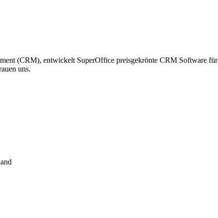
ment (CRM), entwickelt SuperOffice preisgekrönte CRM Software für V
rauen uns.
land