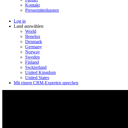
Kontakt
Pressemitteilungen
Log in
Land auswählen
World
Benelux
Denmark
Germany
Norway
Sweden
Finland
Switzerland
United Kingdom
United States
Mit einem CRM-Experten sprechen