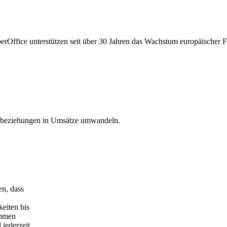
ffice unterstützen seit über 30 Jahren das Wachstum europäischer Fir
denbeziehungen in Umsätze umwandeln.
en, dass
eiten bis
ommen
 jederzeit