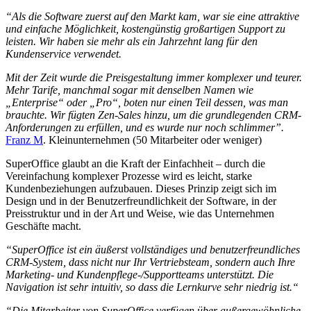
“Als die Software zuerst auf den Markt kam, war sie eine attraktive
und einfache Möglichkeit, kostengünstig großartigen Support zu
leisten. Wir haben sie mehr als ein Jahrzehnt lang für den
Kundenservice verwendet.
Mit der Zeit wurde die Preisgestaltung immer komplexer und teurer.
Mehr Tarife, manchmal sogar mit denselben Namen wie
„Enterprise“ oder „Pro“, boten nur einen Teil dessen, was man
brauchte. Wir fügten Zen-Sales hinzu, um die grundlegenden CRM-
Anforderungen zu erfüllen, und es wurde nur noch schlimmer”.
Franz M
. Kleinunternehmen (50 Mitarbeiter oder weniger)
SuperOffice glaubt an die Kraft der Einfachheit – durch die
Vereinfachung komplexer Prozesse wird es leicht, starke
Kundenbeziehungen aufzubauen. Dieses Prinzip zeigt sich im
Design und in der Benutzerfreundlichkeit der Software, in der
Preisstruktur und in der Art und Weise, wie das Unternehmen
Geschäfte macht.
“SuperOffice ist ein äußerst vollständiges und benutzerfreundliches
CRM-System, dass nicht nur Ihr Vertriebsteam, sondern auch Ihre
Marketing- und Kundenpflege-/Supportteams unterstützt. Die
Navigation ist sehr intuitiv, so dass die
L
ernkurve sehr niedrig ist.“
“Die Mitarbeiter von SuperOffice verfügen über außergewöhnliche