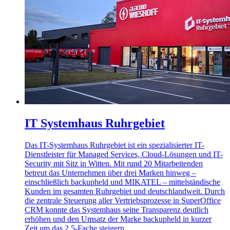
IT Systemhaus Ruhrgebiet
Das IT-Systemhaus Ruhrgebiet ist ein spezialisierter IT-
Dienstleister für Managed Services, Cloud-Lösungen und IT-
Security mit Sitz in Witten. Mit rund 20 Mitarbeitenden
betreut das Unternehmen über drei Marken hinweg –
einschließlich backupheld und MIKATEL – mittelständische
Kunden im gesamten Ruhrgebiet und deutschlandweit. Durch
die zentrale Steuerung aller Vertriebsprozesse in SuperOffice
CRM konnte das Systemhaus seine Transparenz deutlich
erhöhen und den Umsatz der Marke backupheld in kurzer
Zeit um das 2,5-Fache steigern