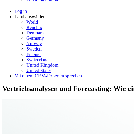
Log in
Land auswählen
World
Benelux
Denmark
Germany
Norway
Sweden
Finland
Switzerland
United Kingdom
United States
Mit einem CRM-Experten sprechen
Vertriebsanalysen und Forecasting: Wie e